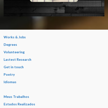
Works & Jobs
Degrees
Volunteering
Lastest Research
Get in touch
Poetry
Idiomas
Meus Trabalhos
Estudos Realizados